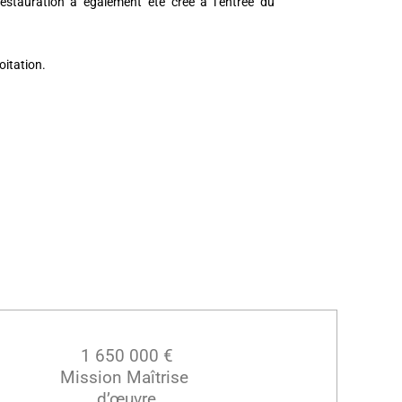
estauration a également été créé à l’entrée du
oitation.
1 650 000 €
Mission Maîtrise
d’œuvre